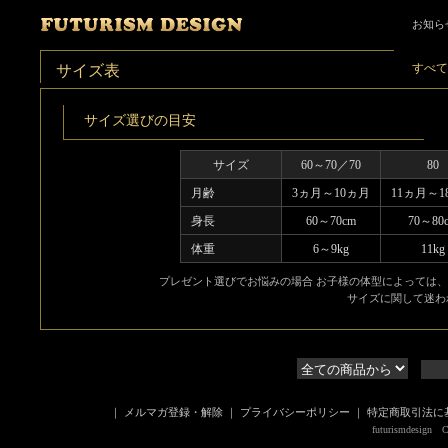
お知ら
すべて
サイズ表
サイズ選びの目安
サイズ
60～70／70
80
月齢
3ヵ月～10ヵ月
11ヵ月～1
身長
60～70cm
70～80
体重
6～9kg
11kg
プレゼント選びでお悩みの場合 お子様の体型によっては
サイズに関して迷わ
｜
メルマガ登録・解除
｜
プライバシーポリシー
｜
特定商取引法に
futurismdesign Co